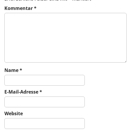
v
Kommentar
*
i
g
a
t
i
o
n
Name
*
E-Mail-Adresse
*
Website