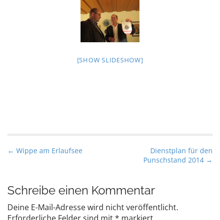
[SHOW SLIDESHOW]
P
← Wippe am Erlaufsee
Dienstplan für den
Punschstand 2014 →
o
s
t
Schreibe einen Kommentar
n
Deine E-Mail-Adresse wird nicht veröffentlicht.
a
Erforderliche Felder sind mit
*
markiert